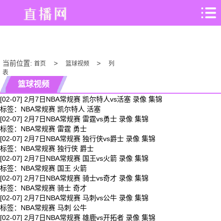
360
录
像
吧
当前位置:
>
>
首页
篮球视频
列
-
表
专
篮球视频
业
体
[02-07]
2月7日NBA常规赛 凯尔特人vs活塞 录像 集锦
育
标签：
NBA常规赛
凯尔特人
活塞
赛
[02-07]
2月7日NBA常规赛 雷霆vs勇士 录像 集锦
事
标签：
NBA常规赛
雷霆
勇士
直
[02-07]
2月7日NBA常规赛 独行侠vs爵士 录像 集锦
播
标签：
NBA常规赛
独行侠
爵士
[02-07]
2月7日NBA常规赛 国王vs火箭 录像 集锦
标签：
NBA常规赛
国王
火箭
[02-07]
2月7日NBA常规赛 骑士vs奇才 录像 集锦
标签：
NBA常规赛
骑士
奇才
[02-07]
2月7日NBA常规赛 马刺vs公牛 录像 集锦
标签：
NBA常规赛
马刺
公牛
[02-07]
2月7日NBA常规赛 雄鹿vs开拓者 录像 集锦