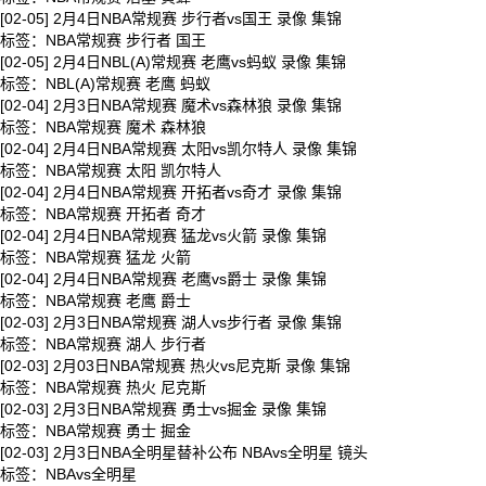
[02-05]
2月4日NBA常规赛 步行者vs国王 录像 集锦
标签：
NBA常规赛
步行者
国王
[02-05]
2月4日NBL(A)常规赛 老鹰vs蚂蚁 录像 集锦
标签：
NBL(A)常规赛
老鹰
蚂蚁
[02-04]
2月3日NBA常规赛 魔术vs森林狼 录像 集锦
标签：
NBA常规赛
魔术
森林狼
[02-04]
2月4日NBA常规赛 太阳vs凯尔特人 录像 集锦
标签：
NBA常规赛
太阳
凯尔特人
[02-04]
2月4日NBA常规赛 开拓者vs奇才 录像 集锦
标签：
NBA常规赛
开拓者
奇才
[02-04]
2月4日NBA常规赛 猛龙vs火箭 录像 集锦
标签：
NBA常规赛
猛龙
火箭
[02-04]
2月4日NBA常规赛 老鹰vs爵士 录像 集锦
标签：
NBA常规赛
老鹰
爵士
[02-03]
2月3日NBA常规赛 湖人vs步行者 录像 集锦
标签：
NBA常规赛
湖人
步行者
[02-03]
2月03日NBA常规赛 热火vs尼克斯 录像 集锦
标签：
NBA常规赛
热火
尼克斯
[02-03]
2月3日NBA常规赛 勇士vs掘金 录像 集锦
标签：
NBA常规赛
勇士
掘金
[02-03]
2月3日NBA全明星替补公布 NBAvs全明星 镜头
标签：
NBAvs全明星