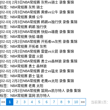
[02-03]
2月3日NBA常规赛 灰熊vs骑士 录像 集锦
标签：
NBA常规赛
灰熊
骑士
[02-03]
2月3日NBA常规赛 黄蜂vs公牛 录像 集锦
标签：
NBA常规赛
黄蜂
公牛
[02-03]
2月3日NBA常规赛 鹈鹕vs独行侠 录像 集锦
标签：
NBA常规赛
鹈鹕
独行侠
[02-03]
2月3日NBA常规赛 快船vs雄鹿 录像 集锦
标签：
NBA常规赛
快船
雄鹿
[02-02]
2月2日NBA常规赛 开拓者vs灰熊 录像 集锦
标签：
NBA常规赛
开拓者
灰熊
[02-02]
2月2日NBA常规赛 雷霆vs火箭 录像 集锦
标签：
NBA常规赛
雷霆
火箭
[02-02]
2月2日NBA常规赛 勇士vs森林狼 录像 集锦
标签：
NBA常规赛
勇士
森林狼
[02-02]
2月2日NBA常规赛 爵士vs猛龙 录像 集锦
标签：
NBA常规赛
爵士
猛龙
[02-02]
2月2日NBA常规赛 老鹰vs太阳 录像 集锦
标签：
NBA常规赛
老鹰
太阳
[02-02]
2月2日NBA常规赛 篮网vs凯尔特人 录像 集锦
标签：
NBA常规赛
篮网
凯尔特人
<<
1
2
3
4
5
6
7
8
9
10
>>
当前第1页：