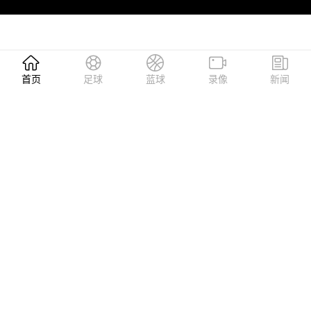
首页
足球
蓝球
录像
新闻