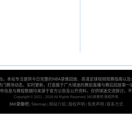
赛事导航平台。本站专注提供今日完整的NBA录像回放、高清足球视频观赛指
热门赛场动态，实时更新，打造属于广大球迷的赛前直播与赛后回放第一
布信息与赛程数据均来源于官方公告及公开资料，仅供球迷交流探讨，不
Copyright © 2021 - 2026 All Rights Reserved 360录像吧 版权所有
360录像吧
Sitemap
网站介绍
版权声明
免责声明
联系方式
|
|
|
|
|