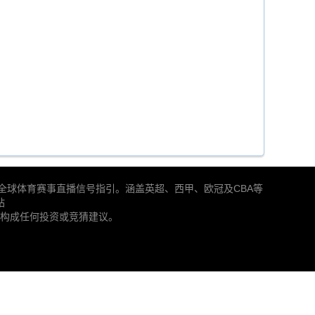
南以及全球体育赛事直播信号指引。涵盖英超、西甲、欧冠及CBA等
站
构成任何投资或竞猜建议。