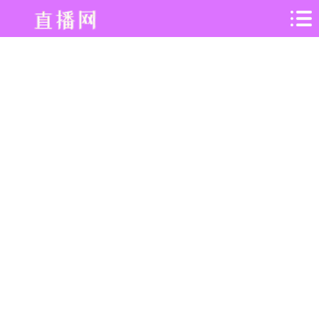
360
录
像
吧
-
专
业
体
育
赛
事
直
播