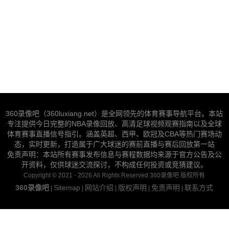
360录像吧（360luxiang.net）是全网领先的体育赛事导航平台。本站
专注提供今日完整的NBA录像回放、高清足球视频观赛指南以及全球
体育赛事直播信号指引。涵盖英超、西甲、欧冠及CBA等热门赛场动
态，实时更新，打造属于广大球迷的赛前直播与赛后回放第一站
免责声明：本站所有赛事发布信息与赛程数据均来源于官方公告及公
开资料，仅供球迷交流探讨，不构成任何投资或竞猜建议。
Copyright © 2021 - 2026 All Rights Reserved 360录像吧 版权所有
360录像吧
Sitemap
网站介绍
版权声明
免责声明
联系方式
|
|
|
|
|