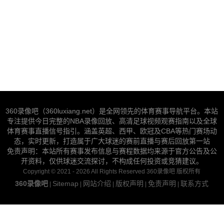
360录像吧（360luxiang.net）是全网领先的体育赛事导航平台。本站
专注提供今日完整的NBA录像回放、高清足球视频观赛指南以及全球
体育赛事直播信号指引。涵盖英超、西甲、欧冠及CBA等热门赛场动
态，实时更新，打造属于广大球迷的赛前直播与赛后回放第一站
免责声明：本站所有赛事发布信息与赛程数据均来源于官方公告及公
开资料，仅供球迷交流探讨，不构成任何投资或竞猜建议。
Copyright © 2021 - 2026 All Rights Reserved 360录像吧 版权所有
360录像吧
Sitemap
网站介绍
版权声明
免责声明
联系方式
|
|
|
|
|