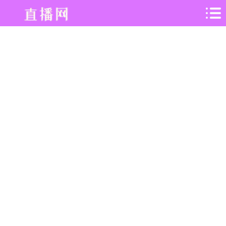
360
录
像
吧
-
专
业
体
育
赛
事
直
播