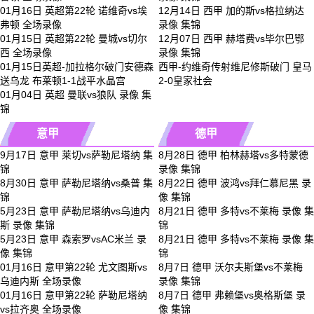
01月16日 英超第22轮 诺维奇vs埃
12月14日 西甲 加的斯vs格拉纳达
弗顿 全场录像
录像 集锦
01月15日 英超第22轮 曼城vs切尔
12月07日 西甲 赫塔费vs毕尔巴鄂
西 全场录像
录像 集锦
01月15日英超-加拉格尔破门安德森
西甲-约维奇传射维尼修斯破门 皇马
送乌龙 布莱顿1-1战平水晶宫
2-0皇家社会
01月04日 英超 曼联vs狼队 录像 集
锦
意甲
德甲
9月17日 意甲 莱切vs萨勒尼塔纳 集
8月28日 德甲 柏林赫塔vs多特蒙德
锦
录像 集锦
8月30日 意甲 萨勒尼塔纳vs桑普 集
8月22日 德甲 波鸿vs拜仁慕尼黑 录
锦
像 集锦
5月23日 意甲 萨勒尼塔纳vs乌迪内
8月21日 德甲 多特vs不莱梅 录像 集
斯 录像 集锦
锦
5月23日 意甲 森索罗vsAC米兰 录
8月21日 德甲 多特vs不莱梅 录像 集
像 集锦
锦
01月16日 意甲第22轮 尤文图斯vs
8月7日 德甲 沃尔夫斯堡vs不莱梅
乌迪内斯 全场录像
录像 集锦
01月16日 意甲第22轮 萨勒尼塔纳
8月7日 德甲 弗赖堡vs奥格斯堡 录
vs拉齐奥 全场录像
像 集锦