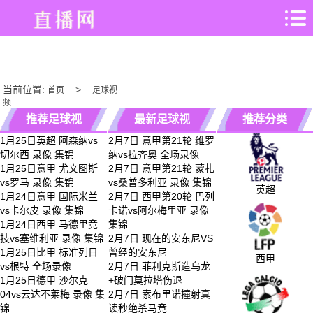
360
录
像
吧
当前位置:
>
首页
足球视
-
频
专
推荐足球视
最新足球视
推荐分类
业
体
1月25日英超 阿森纳vs
2月7日 意甲第21轮 维罗
频
频
育
切尔西 录像 集锦
纳vs拉齐奥 全场录像
赛
1月25日意甲 尤文图斯
2月7日 意甲第21轮 蒙扎
事
vs罗马 录像 集锦
vs桑普多利亚 录像 集锦
英超
直
1月24日意甲 国际米兰
2月7日 西甲第20轮 巴列
播
vs卡尔皮 录像 集锦
卡诺vs阿尔梅里亚 录像
1月24日西甲 马德里竞
集锦
技vs塞维利亚 录像 集锦
2月7日 现在的安东尼VS
1月25日比甲 标准列日
曾经的安东尼
西甲
vs根特 全场录像
2月7日 菲利克斯造乌龙
1月25日德甲 沙尔克
+破门莫拉塔伤退
04vs云达不莱梅 录像 集
2月7日 索布里诺撞射真
锦
读秒绝杀马竞