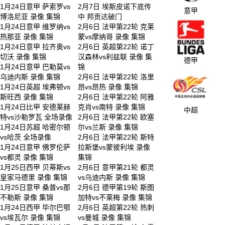
1月24日意甲 萨索罗vs
2月7日 埃斯皮诺下底传
意甲
博洛尼亚 录像 集锦
中 邦贡达破门
1月24日意甲 维罗纳vs
2月6日 法甲第22轮 克莱
热那亚 录像 集锦
蒙vs摩纳哥 录像 集锦
1月24日意甲 拉齐奥vs
2月6日 英超第22轮 诺丁
切沃 录像 集锦
汉森林vs利兹联 录像 集
德甲
1月24日意甲 巴勒莫vs
锦
乌迪内斯 录像 集锦
2月6日 法甲第22轮 洛里
1月24日英超 埃弗顿vs
昂vs昂热 录像 集锦
斯旺西 录像 集锦
2月6日 法甲第22轮 阿雅
1月24日比甲 安德莱赫
克肖vs南特 录像 集锦
中超
特vs沙勒罗瓦 全场录像
2月6日 法甲第22轮 欧塞
1月24日苏超 哈密尔顿
尔vs兰斯 录像 集锦
vs哈茨 全场录像
2月6日 法甲第22轮 斯特
1月24日意甲 佛罗伦萨
拉斯堡vs蒙彼利埃 录像
vs都灵 录像 集锦
集锦
1月25日西甲 贝蒂斯vs
2月6日 意甲第21轮 都灵
皇家马德里 录像 集锦
vs乌迪内斯 录像 集锦
1月25日意甲 桑普vs那
2月6日 德甲第19轮 斯图
不勒斯 录像 集锦
加特vs不莱梅 录像 集锦
1月24日西甲 毕尔巴鄂
2月6日 英超第22轮 热刺
vs埃瓦尔 录像 集锦
vs曼城 录像 集锦