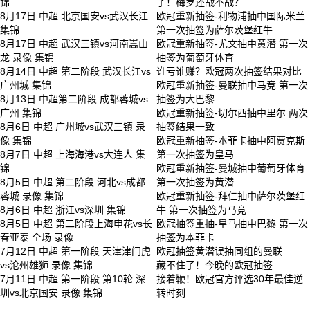
锦
了！梅罗还战不战？
8月17日 中超 北京国安vs武汉长江
欧冠重新抽签-利物浦抽中国际米兰
集锦
第一次抽签为萨尔茨堡红牛
8月17日 中超 武汉三镇vs河南嵩山
欧冠重新抽签-尤文抽中黄潜 第一次
龙 录像 集锦
抽签为葡萄牙体育
8月14日 中超 第二阶段 武汉长江vs
谁亏谁赚？欧冠两次抽签结果对比
广州城 集锦
欧冠重新抽签-曼联抽中马竞 第一次
8月13日 中超第二阶段 成都蓉城vs
抽签为大巴黎
广州 集锦
欧冠重新抽签-切尔西抽中里尔 两次
8月6日 中超 广州城vs武汉三镇 录
抽签结果一致
像 集锦
欧冠重新抽签-本菲卡抽中阿贾克斯
8月7日 中超 上海海港vs大连人 集
第一次抽签为皇马
锦
欧冠重新抽签-曼城抽中葡萄牙体育
8月5日 中超 第二阶段 河北vs成都
第一次抽签为黄潜
蓉城 录像 集锦
欧冠重新抽签-拜仁抽中萨尔茨堡红
8月6日 中超 浙江vs深圳 集锦
牛 第一次抽签为马竞
8月5日 中超 第二阶段上海申花vs长
欧冠抽签重抽-皇马抽中巴黎 第一次
春亚泰 全场 录像
抽签为本菲卡
7月12日 中超 第一阶段 天津津门虎
欧冠抽签黄潜误抽同组的曼联
vs沧州雄狮 录像 集锦
藏不住了！今晚的欧冠抽签
7月11日 中超 第一阶段 第10轮 深
接着鞭！欧冠官方评选30年最佳逆
圳vs北京国安 录像 集锦
转时刻