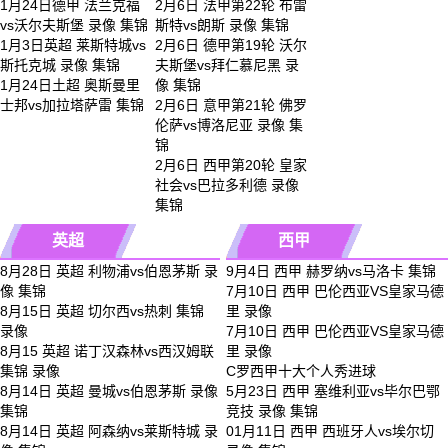
1月24日德甲 法兰克福
2月6日 法甲第22轮 布雷
vs沃尔夫斯堡 录像 集锦
斯特vs朗斯 录像 集锦
1月3日英超 莱斯特城vs
2月6日 德甲第19轮 沃尔
斯托克城 录像 集锦
夫斯堡vs拜仁慕尼黑 录
1月24日土超 奥斯曼里
像 集锦
士邦vs加拉塔萨雷 集锦
2月6日 意甲第21轮 佛罗
伦萨vs博洛尼亚 录像 集
锦
2月6日 西甲第20轮 皇家
社会vs巴拉多利德 录像
集锦
英超
西甲
8月28日 英超 利物浦vs伯恩茅斯 录
9月4日 西甲 赫罗纳vs马洛卡 集锦
像 集锦
7月10日 西甲 巴伦西亚VS皇家马德
8月15日 英超 切尔西vs热刺 集锦
里 录像
录像
7月10日 西甲 巴伦西亚VS皇家马德
8月15 英超 诺丁汉森林vs西汉姆联
里 录像
集锦 录像
C罗西甲十大个人秀进球
8月14日 英超 曼城vs伯恩茅斯 录像
5月23日 西甲 塞维利亚vs毕尔巴鄂
集锦
竞技 录像 集锦
8月14日 英超 阿森纳vs莱斯特城 录
01月11日 西甲 西班牙人vs埃尔切