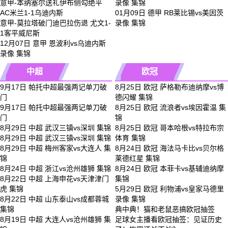
意甲-本纳塞尔送礼伊布侧勾绝平
录像 集锦
AC米兰1-1乌迪内斯
01月09日 德甲 RB莱比锡vs美因茨
意甲-莫拉塔破门迪巴拉伤退 尤文1-
录像 集锦
1客平威尼斯
12月07日 意甲 恩波利vs乌迪内斯
录像 集锦
中超
欧冠
9月17日 帕托中超最强两记单刀破
8月25日 欧冠 萨格勒布迪纳摩vs博
门
德闪耀 集锦
9月17日 帕托中超最强两记单刀破
8月25日 欧冠 流浪者vs埃因霍温 集
门
锦
8月29日 中超 武汉三镇vs深圳 集锦
8月25日 欧冠 哥本哈根vs特拉布宗
8月29日 中超 武汉三镇vs深圳 集锦
体育 集锦
8月29日 中超 梅州客家vs大连人 集
8月24日 欧冠 海法马卡比vs贝尔格
锦
莱德红星 集锦
8月24日 中超 浙江vs沧州雄狮 集锦
8月24日 欧冠 本菲卡vs基辅迪纳摩
8月22日 中超 上海申花vs天津津门
集锦
虎 集锦
5月29日 欧冠 利物浦vs皇家马德里
8月22日 中超 山东泰山vs成都蓉城
录像 集锦
集锦
典中典！猫和老鼠恶搞欧冠抽签
8月19日 中超 大连人vs沧州雄狮 集
足球女主播看欧冠抽签：见证历史