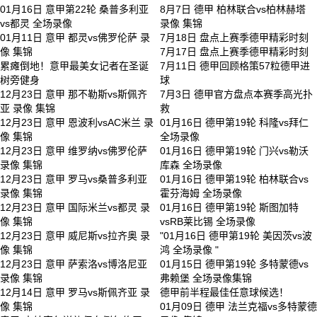
01月16日 意甲第22轮 桑普多利亚
8月7日 德甲 柏林联合vs柏林赫塔
vs都灵 全场录像
录像 集锦
01月11日 意甲 都灵vs佛罗伦萨 录
7月18日 盘点上赛季德甲精彩时刻
像 集锦
7月17日 盘点上赛季德甲精彩时刻
累瘫倒地！意甲最美女记者在圣诞
7月11日 德甲回顾格策57粒德甲进
树旁健身
球
12月23日 意甲 那不勒斯vs斯佩齐
7月3日 德甲官方盘点本赛季高光扑
亚 录像 集锦
救
12月23日 意甲 恩波利vsAC米兰 录
01月16日 德甲第19轮 科隆vs拜仁
像 集锦
全场录像
12月23日 意甲 维罗纳vs佛罗伦萨
01月16日 德甲第19轮 门兴vs勒沃
录像 集锦
库森 全场录像
12月23日 意甲 罗马vs桑普多利亚
01月16日 德甲第19轮 柏林联合vs
录像 集锦
霍芬海姆 全场录像
12月23日 意甲 国际米兰vs都灵 录
01月16日 德甲第19轮 斯图加特
像 集锦
vsRB莱比锡 全场录像
12月23日 意甲 威尼斯vs拉齐奥 录
"01月16日 德甲第19轮 美因茨vs波
像 集锦
鸿 全场录像 "
12月23日 意甲 萨索洛vs博洛尼亚
01月15日 德甲第19轮 多特蒙德vs
录像 集锦
弗赖堡 全场录像集锦
12月14日 意甲 罗马vs斯佩齐亚 录
德甲前半程最佳任意球候选！
像 集锦
01月09日 德甲 法兰克福vs多特蒙德